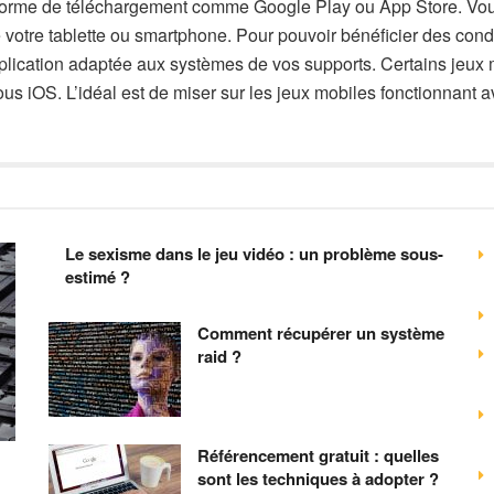
eforme de téléchargement comme Google Play ou App Store. Vou
e votre tablette ou smartphone. Pour pouvoir bénéficier des cond
e application adaptée aux systèmes de vos supports. Certains jeux
s iOS. L’idéal est de miser sur les jeux mobiles fonctionnant 
Le sexisme dans le jeu vidéo : un problème sous-
estimé ?
Comment récupérer un système
raid ?
Référencement gratuit : quelles
sont les techniques à adopter ?