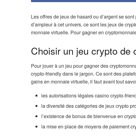
Les offres de jeux de hasard ou d’argent se son
d’ampleur à cet univers, ce sont les jeux de cryp
monnaie virtuelle. Pour gagner en cryptomonnaie, 
Choisir un jeu crypto de 
Pour jouer à un jeu pour gagner des cryptomonnaie
crypto-friendly dans le jargon. Ce sont des plate
gains en monnaie virtuelle, il faut avant tout savo
les autorisations légales casino crypto-frien
la diversité des catégories de jeux crypto p
l’existence de bonus de bienvenue en cryp
la mise en place de moyens de paiement cryp