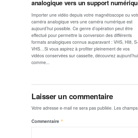
analogique vers un support numériqu
Importer une vidéo depuis votre magnétoscope ou vot
caméra analogique vers une caméra numérique est
aujourd’hui possible. Ce genre d’opération peut être
effectué pour permettre la conversion des différents
formats analogiques connus auparavant : VHS, HI8, S
VHS…Si vous aspirez à profiter pleinement de vos
vidéos conservées sur cassette, découvrez aujourd’hu
comme...
Laisser un commentaire
Votre adresse e-mail ne sera pas publiée.
Les champs 
Commentaire
*