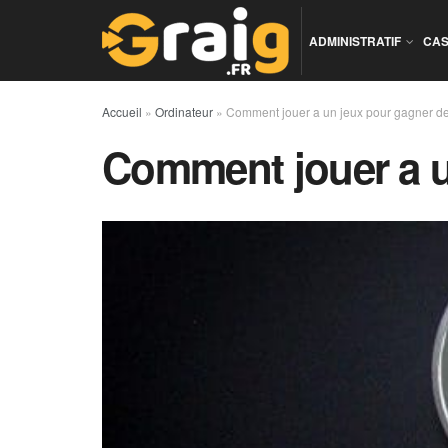
ADMINISTRATIF
CAS
Accueil
»
Ordinateur
»
Comment jouer a un jeux pour gagner d
Comment jouer a u