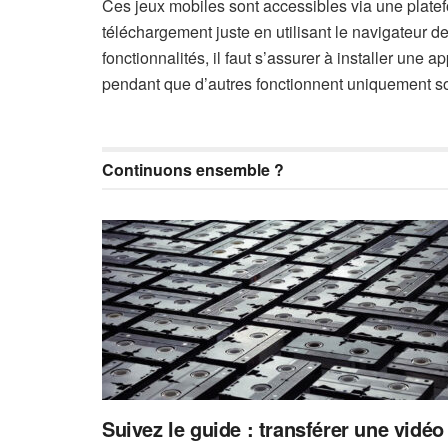
Ces jeux mobiles sont accessibles via une plat
téléchargement juste en utilisant le navigateur d
fonctionnalités, il faut s’assurer à installer un
pendant que d’autres fonctionnent uniquement sou
Continuons ensemble ?
Suivez le guide : transférer une vidéo