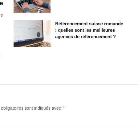
e
re
Référencement suisse romande
: quelles sont les meilleures
agences de référencement ?
-
i
obligatoires sont indiqués avec
*